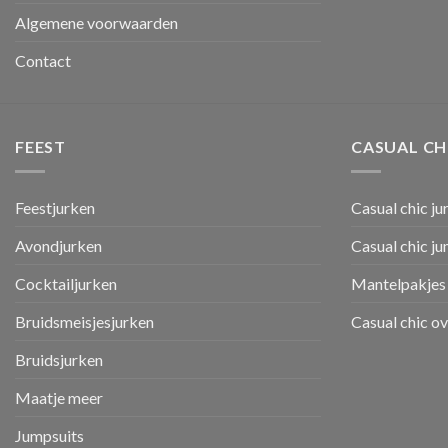
Algemene voorwaarden
Contact
FEEST
CASUAL CH
Feestjurken
Casual chic ju
Avondjurken
Casual chic j
Cocktailjurken
Mantelpakjes 
Bruidsmeisjesjurken
Casual chic o
Bruidsjurken
Maatje meer
Jumpsuits