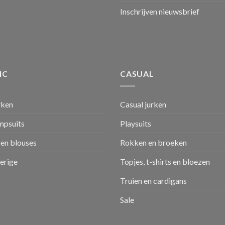
Inschrijven nieuwsbrief
IC
CASUAL
rken
Casual jurken
umpsuits
Playsuits
en blouses
Rokken en broeken
verige
Topjes, t-shirts en bloezen
Truien en cardigans
Sale