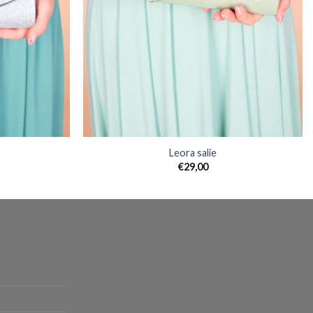
Leora salie
€
29,00