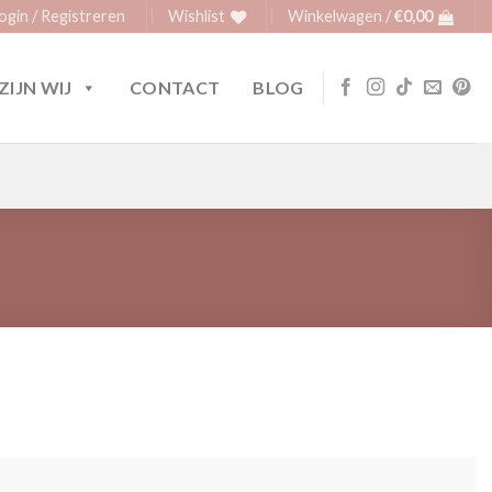
ogin / Registreren
Wishlist
Winkelwagen /
€
0,00
ZIJN WIJ
CONTACT
BLOG