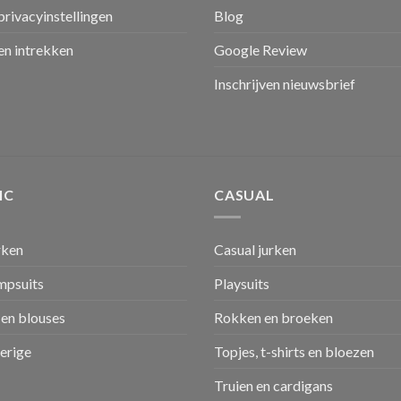
privacyinstellingen
Blog
n intrekken
Google Review
Inschrijven nieuwsbrief
IC
CASUAL
rken
Casual jurken
umpsuits
Playsuits
en blouses
Rokken en broeken
verige
Topjes, t-shirts en bloezen
Truien en cardigans