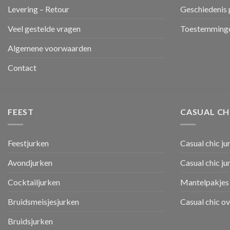
Levering – Retour
Geschiedenis 
Veel gestelde vragen
Toestemminge
Algemene voorwaarden
Contact
FEEST
CASUAL CH
Feestjurken
Casual chic ju
Avondjurken
Casual chic j
Cocktailjurken
Mantelpakjes 
Bruidsmeisjesjurken
Casual chic o
Bruidsjurken