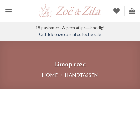
Ga
naar
inhoud
18 paskamers & geen afspraak nodig!
Ontdek onze casual collectie sale
Limop roze
HOME
/
HANDTASSEN