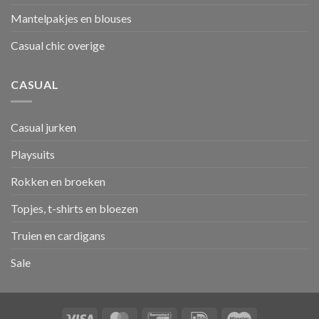
Mantelpakjes en blouses
Casual chic overige
CASUAL
Casual jurken
Playsuits
Rokken en broeken
Topjes, t-shirts en bloezen
Truien en cardigans
Sale
Visa
MasterCard
Bancontact
IDeal
Maestro