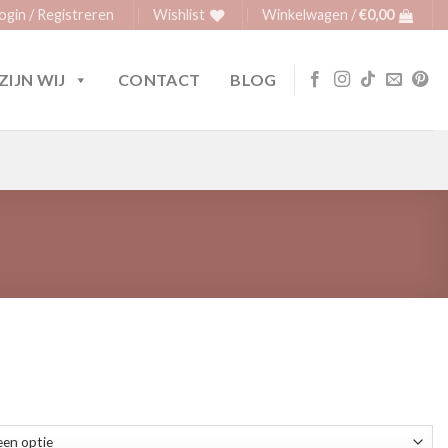
ogin / Registreren
Wishlist
Winkelwagen /
€
0,00
ZIJN WIJ
CONTACT
BLOG