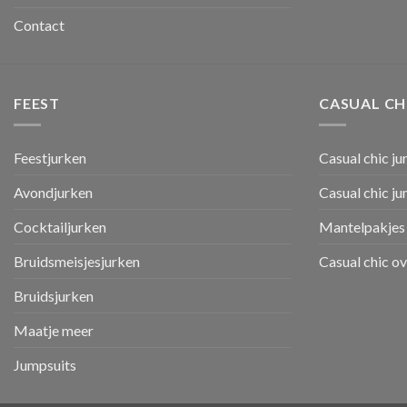
Contact
FEEST
CASUAL CH
Feestjurken
Casual chic ju
Avondjurken
Casual chic j
Cocktailjurken
Mantelpakjes 
Bruidsmeisjesjurken
Casual chic o
Bruidsjurken
Maatje meer
Jumpsuits