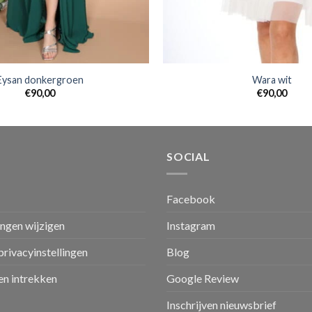
Eysan donkergroen
Wara wit
€
90,00
€
90,00
SOCIAL
Facebook
ingen wijzigen
Instagram
privacyinstellingen
Blog
n intrekken
Google Review
Inschrijven nieuwsbrief