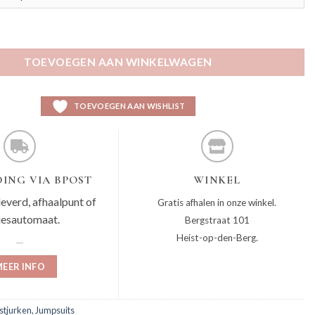
ntal
TOEVOEGEN AAN WINKELWAGEN
TOEVOEGEN AAN WISHLIST
ING VIA BPOST
WINKEL
leverd, afhaalpunt of
Gratis afhalen in onze winkel.
jesautomaat.
Bergstraat 101
Heist-op-den-Berg.
EER INFO
stjurken
,
Jumpsuits