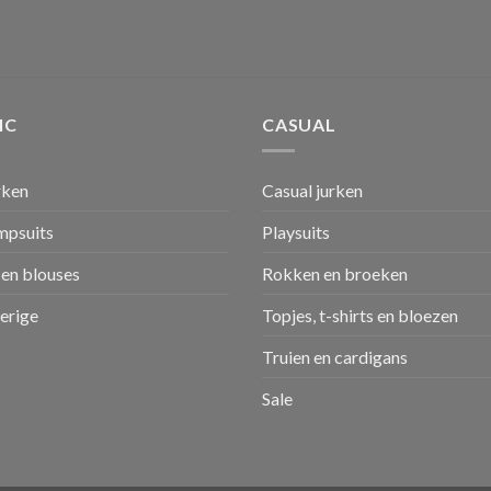
IC
CASUAL
rken
Casual jurken
umpsuits
Playsuits
en blouses
Rokken en broeken
verige
Topjes, t-shirts en bloezen
Truien en cardigans
Sale