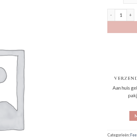
Lumos salie aa
VERZEND
Aan huis ge
pak
M
Categorieën:
Fee