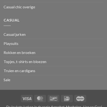
Casual chic overige
CASUAL
Casual jurken
Playsuits
Rokken en broeken
Topjes, t-shirts en bloezen
Truien en cardigans
Sale
Visa
MasterCard
Bancontact
IDeal
Maestro
De leukste jurken in de regio Aarschot, Mechelen , Lier en Geel