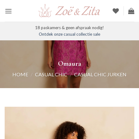
Ga
naar
inhoud
18 paskamers & geen afspraak nodig!
Ontdek onze casual collectie sale
Omaura
HOME
/
CASUAL CHIC
/
CASUAL CHIC JURKEN