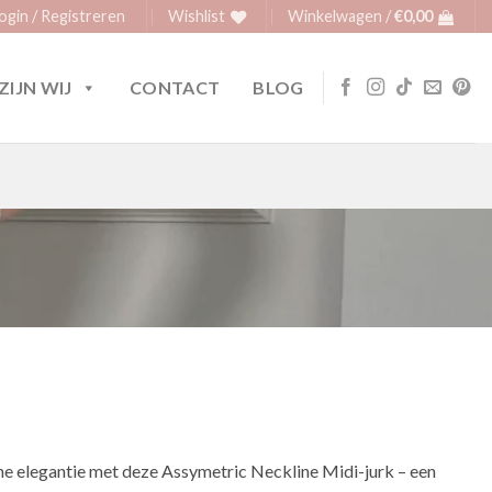
ogin / Registreren
Wishlist
Winkelwagen /
€
0,00
ZIJN WIJ
CONTACT
BLOG
e elegantie met deze Assymetric Neckline Midi-jurk – een