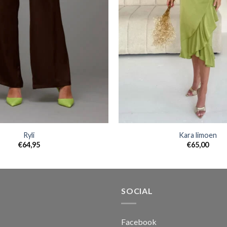
Ryli
Kara limoen
€
64,95
€
65,00
SOCIAL
Facebook