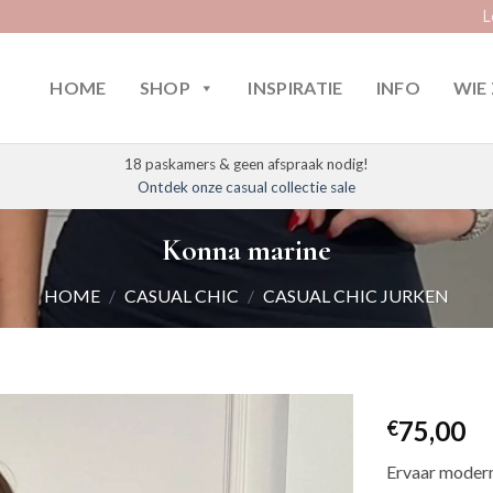
L
HOME
SHOP
INSPIRATIE
INFO
WIE 
18 paskamers & geen afspraak nodig!
Ontdek onze casual collectie sale
Konna marine
HOME
/
CASUAL CHIC
/
CASUAL CHIC JURKEN
75,00
€
Ervaar modern