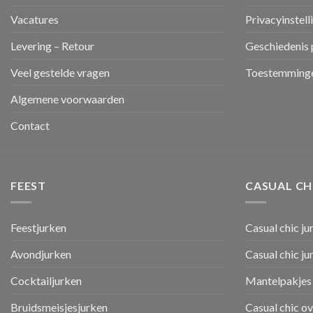
Vacatures
Privacyinstell
Levering – Retour
Geschiedenis 
Veel gestelde vragen
Toestemminge
Algemene voorwaarden
Contact
FEEST
CASUAL CH
Feestjurken
Casual chic ju
Avondjurken
Casual chic j
Cocktailjurken
Mantelpakjes 
Bruidsmeisjesjurken
Casual chic o