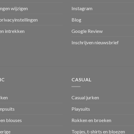
ingen wijzigen
Instagram
privacyinstellingen
Blog
n intrekken
Google Review
Inschrijven nieuwsbrief
IC
CASUAL
rken
Casual jurken
umpsuits
Playsuits
en blouses
Rokken en broeken
verige
Topjes, t-shirts en bloezen