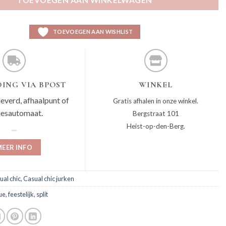
TOEVOEGEN AAN WINKELWAGEN
TOEVOEGEN AAN WISHLIST
ING VIA BPOST
WINKEL
leverd, afhaalpunt of
Gratis afhalen in onze winkel.
jesautomaat.
Bergstraat 101
Heist-op-den-Berg.
EER INFO
ual chic
,
Casual chic jurken
ue
,
feestelijk
,
split