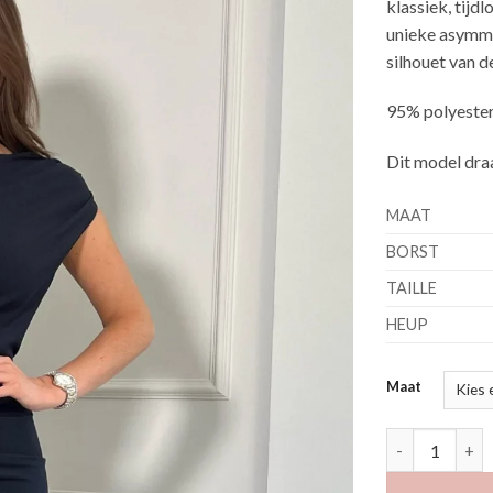
klassiek, tijd
unieke asymmet
silhouet van de
95% polyester
Dit model dra
MAAT
BORST
TAILLE
HEUP
Maat
Konna marine 