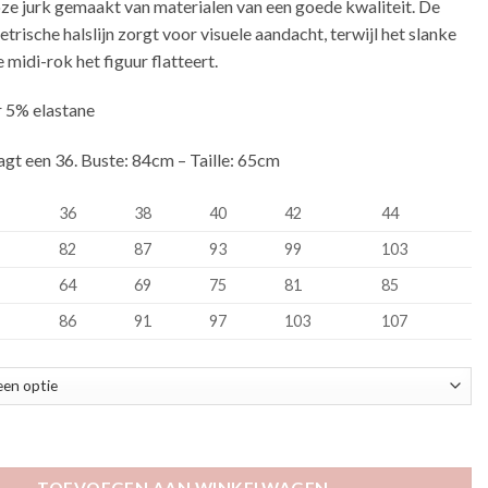
loze jurk gemaakt van materialen van een goede kwaliteit. De
rische halslijn zorgt voor visuele aandacht, terwijl het slanke
 midi-rok het figuur flatteert.
 5% elastane
agt een 36. Buste: 84cm – Taille: 65cm
36
38
40
42
44
82
87
93
99
103
64
69
75
81
85
86
91
97
103
107
aantal