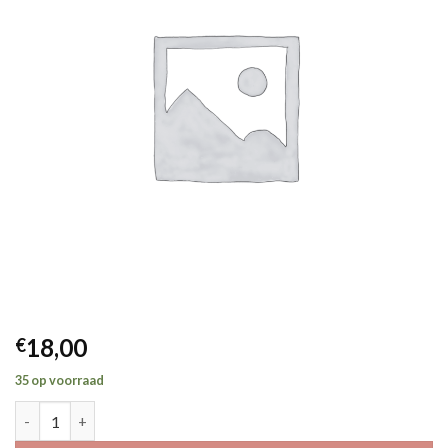
18,00
€
35 op voorraad
Paige champagne aantal