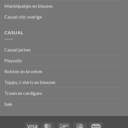
Mantelpakjes en blouses
Casual chic overige
CASUAL
Casual jurken
Playsuits
Rokken en broeken
Topjes, t-shirts en bloezen
Truien en cardigans
Sale
Visa
MasterCard
Bancontact
IDeal
Maestro