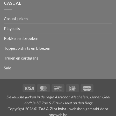
CASUAL
Casual jurken
Playsuits
Rokken en broeken
Topjes, t-shirts en bloezen
Truien en cardigans
Sale
Visa
MasterCard
Bancontact
IDeal
Maestro
De leukste jurken in de regio Aarschot, Mechelen , Lier en Geel
vindt je bij Zoë & Zita in Heist op den Berg.
Copyright 2026 ©
Zoë & Zita bvba
-
webshop gemaakt door
onoweb.be