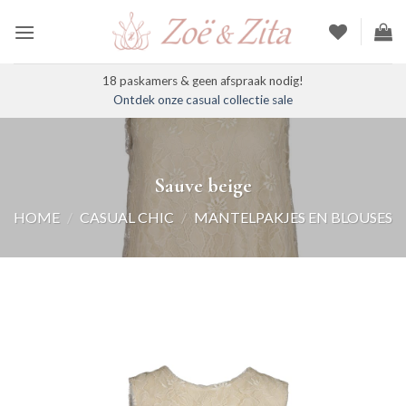
Ga
naar
inhoud
18 paskamers & geen afspraak nodig!
Ontdek onze casual collectie sale
Sauve beige
HOME
/
CASUAL CHIC
/
MANTELPAKJES EN BLOUSES