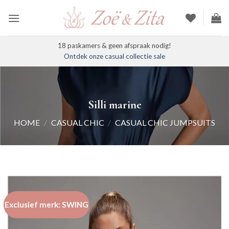
Ga
naar
inhoud
18 paskamers & geen afspraak nodig!
Ontdek onze casual collectie sale
Silli marine
HOME
/
CASUAL CHIC
/
CASUAL CHIC JUMPSUITS
Exclusief merk: SWING