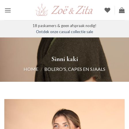
Ga
naar
inhoud
18 paskamers & geen afspraak nodig!
Ontdek onze casual collectie sale
Sinni kaki
HOME
/
BOLERO'S, CAPES EN SJAALS