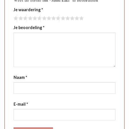
Wees de eerste om “Sinni kaki” te beoordelen
Je waardering
*
Je beoordeling
*
Naam
*
E-mail
*