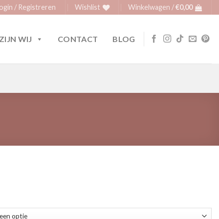
ogin / Registreren
Wishlist
Winkelwagen /
€
0,00
ZIJN WIJ
CONTACT
BLOG