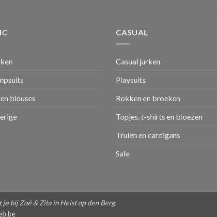
IC
CASUAL
rken
Casual jurken
umpsuits
Playsuits
en blouses
Rokken en broeken
verige
Topjes, t-shirts en bloezen
Truien en cardigans
Sale
je bij Zoë & Zita in Heist op den Berg.
eb.be