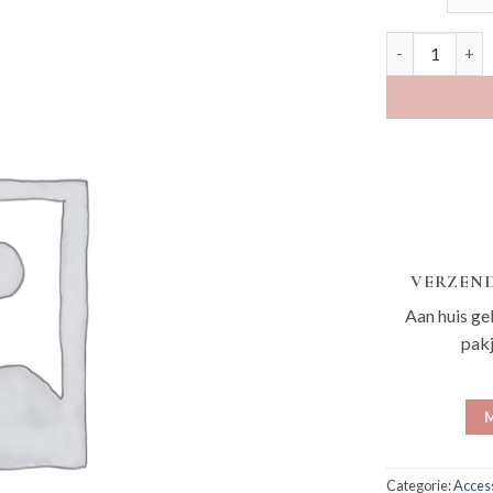
Strikje aantal
VERZEND
Aan huis ge
pak
M
Categorie:
Acces