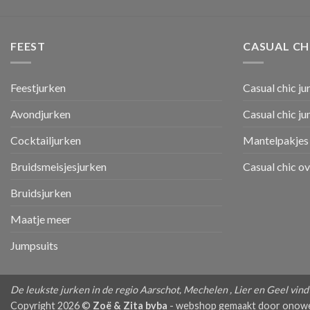
FEEST
CASUAL CH
Feestjurken
Casual chic ju
Avondjurken
Casual chic j
Cocktailjurken
Mantelpakjes 
Bruidsmeisjesjurken
Casual chic o
Bruidsjurken
Maatje meer
Jumpsuits
De leukste jurken in de regio Aarschot, Mechelen , Lier en Geel vindt 
Copyright 2026 ©
Zoë & Zita bvba
-
webshop gemaakt door onow