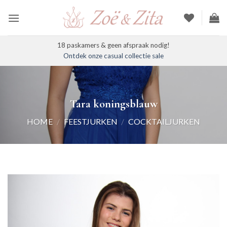
Ga
naar
inhoud
18 paskamers & geen afspraak nodig!
Ontdek onze casual collectie sale
Tara koningsblauw
HOME
/
FEESTJURKEN
/
COCKTAILJURKEN