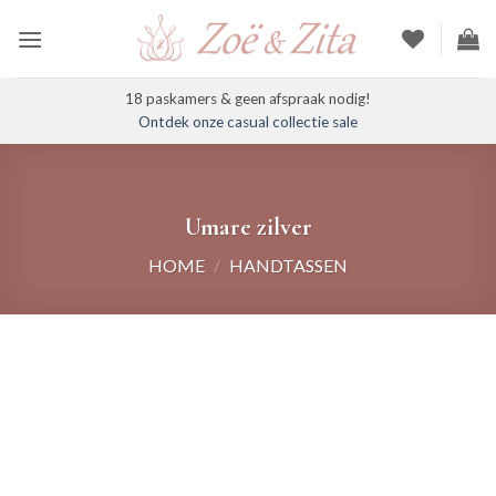
Ga
naar
inhoud
18 paskamers & geen afspraak nodig!
Ontdek onze casual collectie sale
Umare zilver
HOME
/
HANDTASSEN