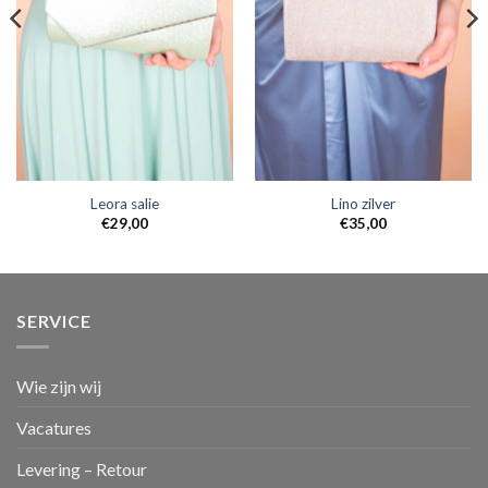
Leora salie
Lino zilver
€
29,00
€
35,00
SERVICE
Wie zijn wij
Vacatures
Levering – Retour