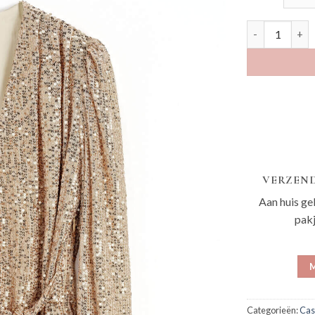
Umma goud aa
VERZEND
Aan huis ge
pak
M
Categorieën:
Cas