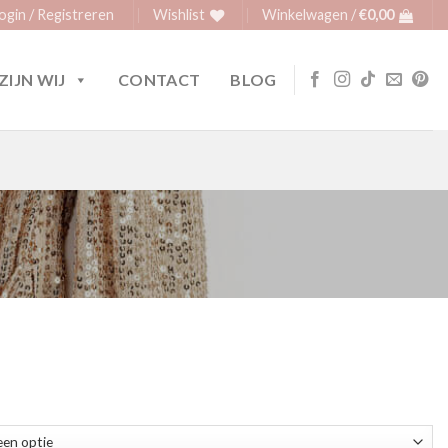
ogin / Registreren
Wishlist
Winkelwagen /
€
0,00
ZIJN WIJ
CONTACT
BLOG