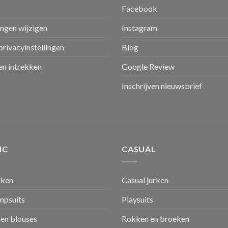
Facebook
ingen wijzigen
Instagram
privacyinstellingen
Blog
n intrekken
Google Review
Inschrijven nieuwsbrief
IC
CASUAL
rken
Casual jurken
umpsuits
Playsuits
en blouses
Rokken en broeken