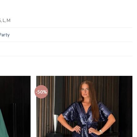
S, L, M
Party
-50%