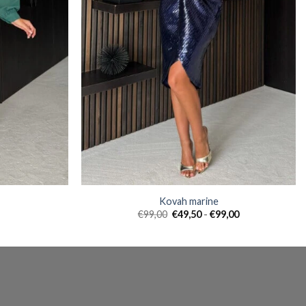
Kovah marine
Prijsklasse:
€
99,00
€
49,50
-
€
99,00
€49,50
tot
€99,00