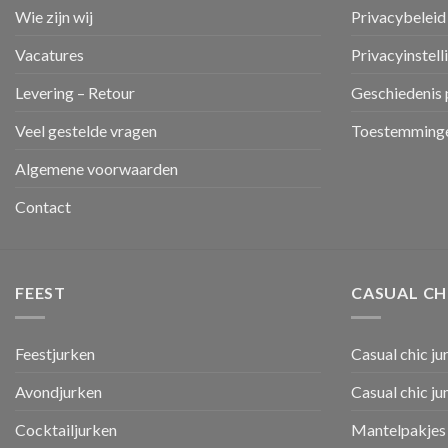
Wie zijn wij
Privacybeleid
Vacatures
Privacyinstell
Levering – Retour
Geschiedenis 
Veel gestelde vragen
Toestemminge
Algemene voorwaarden
Contact
FEEST
CASUAL CH
Feestjurken
Casual chic ju
Avondjurken
Casual chic j
Cocktailjurken
Mantelpakjes 