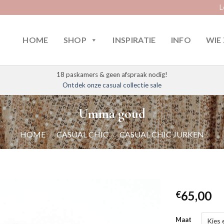
L
HOME
SHOP
INSPIRATIE
INFO
WIE 
18 paskamers & geen afspraak nodig!
Ontdek onze casual collectie sale
Umma goud
HOME
/
CASUAL CHIC
/
CASUAL CHIC JURKEN
65,00
€
Maat