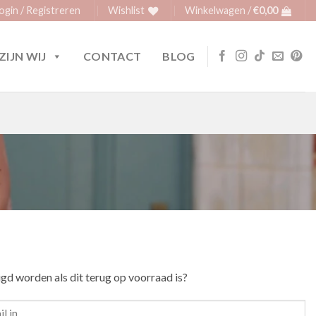
ogin / Registreren
Wishlist
Winkelwagen /
€
0,00
ZIJN WIJ
CONTACT
BLOG
igd worden als dit terug op voorraad is?