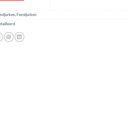
ndjurken
,
Feestjurken
etailleerd