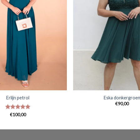
Erlijn petrol
Eska donkergroe
€
90,00
Gewaardeerd
€
100,00
5
uit 5