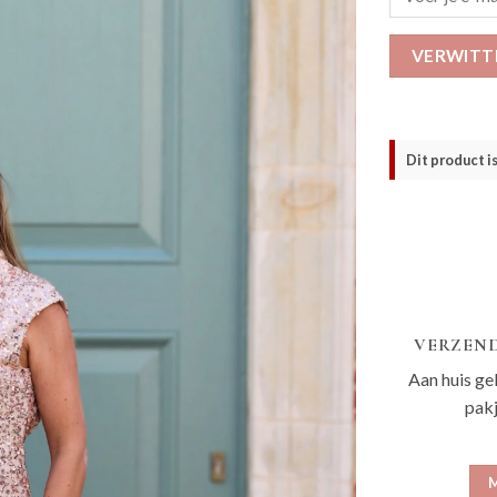
VERWITT
Dit product i
VERZEND
Aan huis ge
pak
M