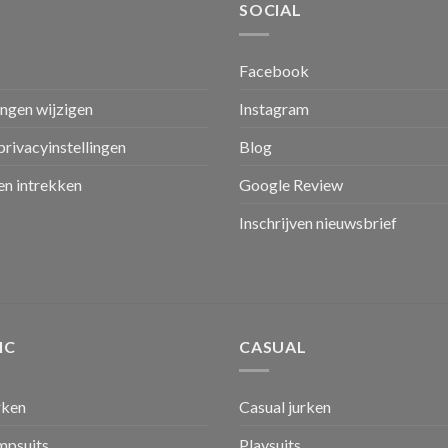
SOCIAL
Facebook
ingen wijzigen
Instagram
privacyinstellingen
Blog
n intrekken
Google Review
Inschrijven nieuwsbrief
IC
CASUAL
rken
Casual jurken
umpsuits
Playsuits