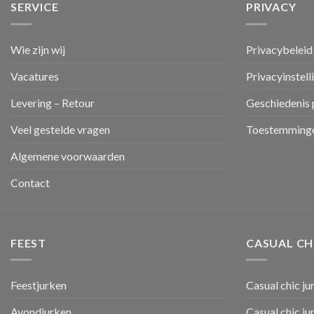
SERVICE
PRIVACY
Wie zijn wij
Privacybeleid
Vacatures
Privacyinstell
Levering – Retour
Geschiedenis 
Veel gestelde vragen
Toestemminge
Algemene voorwaarden
Contact
FEEST
CASUAL CH
Feestjurken
Casual chic ju
Avondjurken
Casual chic j