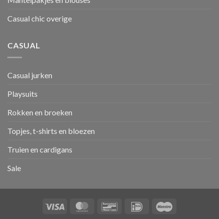
Casual chic overige
CASUAL
Casual jurken
Playsuits
Rokken en broeken
Topjes, t-shirts en bloezen
Truien en cardigans
Sale
Visa
MasterCard
Bancontact
IDeal
Maestro