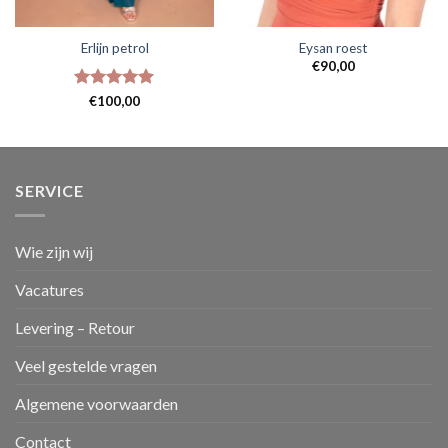
Erlijn petrol
Eysan roest
€
90,00
Gewaardeerd
€
100,00
5
uit 5
SERVICE
Wie zijn wij
Vacatures
Levering – Retour
Veel gestelde vragen
Algemene voorwaarden
Contact