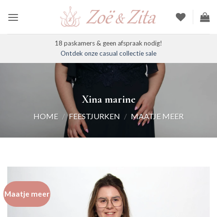
Ga
naar
inhoud
18 paskamers & geen afspraak nodig!
Ontdek onze casual collectie sale
Xina marine
HOME
/
FEESTJURKEN
/
MAATJE MEER
Maatje meer