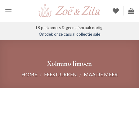
Ga
naar
inhoud
18 paskamers & geen afspraak nodig!
Ontdek onze casual collectie sale
Xolmino limoen
HOME
/
FEESTJURKEN
/
MAATJE MEER