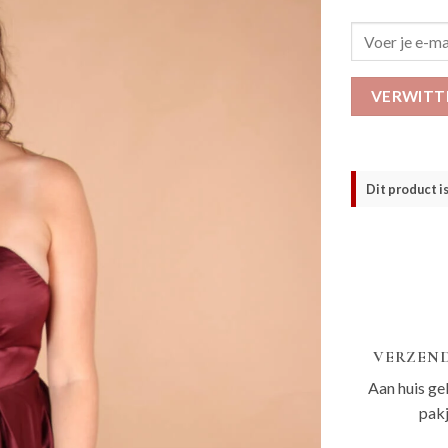
VERWITT
Dit product i
VERZEND
Aan huis ge
pak