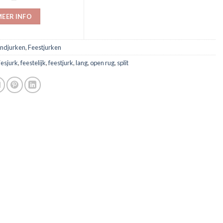
EER INFO
ndjurken
,
Feestjurken
jesjurk
,
feestelijk
,
feestjurk
,
lang
,
open rug
,
split