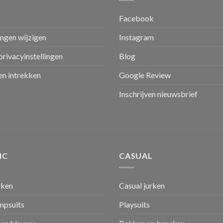
Facebook
ingen wijzigen
Instagram
privacyinstellingen
Blog
n intrekken
Google Review
Inschrijven nieuwsbrief
IC
CASUAL
rken
Casual jurken
umpsuits
Playsuits