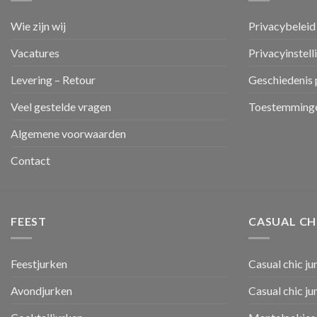
Wie zijn wij
Privacybeleid
Vacatures
Privacyinstell
Levering – Retour
Geschiedenis 
Veel gestelde vragen
Toestemminge
Algemene voorwaarden
Contact
FEEST
CASUAL CH
Feestjurken
Casual chic ju
Avondjurken
Casual chic j