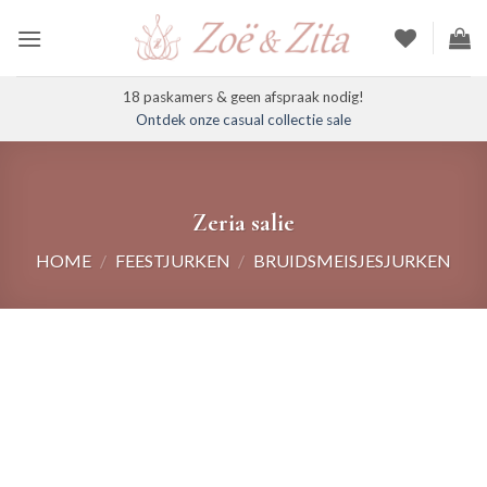
Ga
naar
inhoud
18 paskamers & geen afspraak nodig!
Ontdek onze casual collectie sale
Zeria salie
HOME
/
FEESTJURKEN
/
BRUIDSMEISJESJURKEN