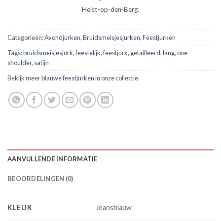
Heist-op-den-Berg.
Categorieën:
Avondjurken
,
Bruidsmeisjesjurken
,
Feestjurken
Tags:
bruidsmeisjesjurk
,
feestelijk
,
feestjurk
,
getailleerd
,
lang
,
one
shoulder
,
satijn
Bekijk meer
blauwe feestjurken
in onze collectie.
AANVULLENDE INFORMATIE
BEOORDELINGEN (0)
KLEUR
Jeansblauw