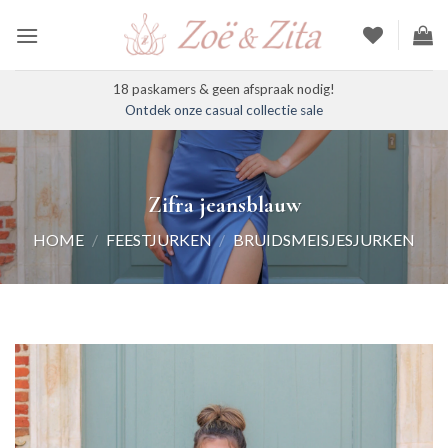
Ga
naar
inhoud
18 paskamers & geen afspraak nodig!
Ontdek onze casual collectie sale
Zifra jeansblauw
HOME
/
FEESTJURKEN
/
BRUIDSMEISJESJURKEN