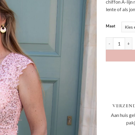
chiffon A-lijn
lente of als j
Maat
Zorkin zalmro
VERZEND
Aan huis ge
pak