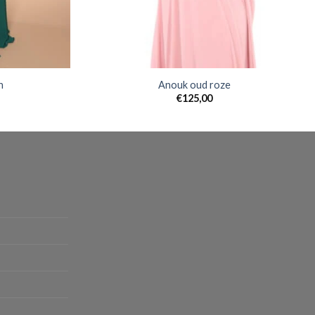
n
Anouk oud roze
€
125,00