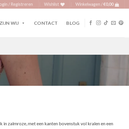
ogin / Registreren
Wishlist
Winkelwagen /
€
0,00
ZIJN WIJ
CONTACT
BLOG
k in zalmroze, met een kanten bovenstuk vol kralen en een