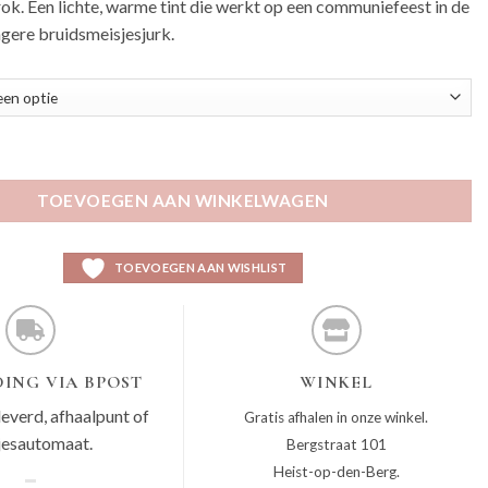
 rok. Een lichte, warme tint die werkt op een communiefeest in de
ongere bruidsmeisjesjurk.
ze aantal
TOEVOEGEN AAN WINKELWAGEN
TOEVOEGEN AAN WISHLIST
ING VIA BPOST
WINKEL
leverd, afhaalpunt of
Gratis afhalen in onze winkel.
jesautomaat.
Bergstraat 101
Heist-op-den-Berg.