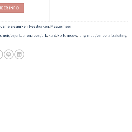
EER INFO
idsmeisjesjurken
,
Feestjurken
,
Maatje meer
smeisjesjurk
,
effen
,
feestjurk
,
kant
,
korte mouw
,
lang
,
maatje meer
,
ritssluiting
,