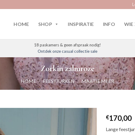
L
HOME
SHOP
INSPIRATIE
INFO
WIE 
18 paskamers & geen afspraak nodig!
Ontdek onze casual collectie sale
Zorkin zalmroze
HOME
/
FEESTJURKEN
/
MAATJE MEER
170,00
€
Lange feestjur