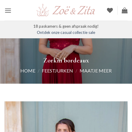
Ga
naar
inhoud
18 paskamers & geen afspraak nodig!
Ontdek onze casual collectie sale
Zorkin bordeaux
HOME
/
FEESTJURKEN
/
MAATJE MEER