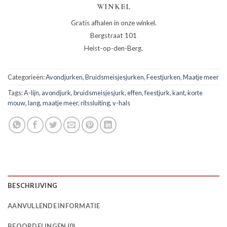
WINKEL
Gratis afhalen in onze winkel.
Bergstraat 101
Heist-op-den-Berg.
Categorieën:
Avondjurken
,
Bruidsmeisjesjurken
,
Feestjurken
,
Maatje meer
Tags:
A-lijn
,
avondjurk
,
bruidsmeisjesjurk
,
effen
,
feestjurk
,
kant
,
korte
mouw
,
lang
,
maatje meer
,
ritssluiting
,
v-hals
BESCHRIJVING
AANVULLENDE INFORMATIE
BEOORDELINGEN (0)