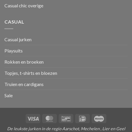
Casual chic overige
CASUAL
Casual jurken
Playsuits
Rokken en broeken
Topjes, t-shirts en bloezen
Truien en cardigans
Sale
Visa
MasterCard
Bancontact
IDeal
Maestro
De leukste jurken in de regio Aarschot, Mechelen , Lier en Geel