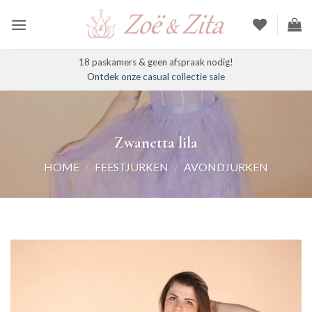
Ga
naar
inhoud
18 paskamers & geen afspraak nodig!
Ontdek onze casual collectie sale
Zwanetta lila
HOME
/
FEESTJURKEN
/
AVONDJURKEN