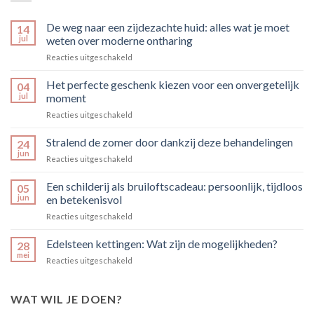
De weg naar een zijdezachte huid: alles wat je moet
14
jul
weten over moderne ontharing
voor
Reacties uitgeschakeld
De
weg
Het perfecte geschenk kiezen voor een onvergetelijk
04
naar
jul
moment
een
voor
Reacties uitgeschakeld
zijdezachte
Het
huid:
perfecte
Stralend de zomer door dankzij deze behandelingen
alles
24
geschenk
wat
jun
voor
Reacties uitgeschakeld
kiezen
je
Stralend
voor
moet
de
Een schilderij als bruiloftscadeau: persoonlijk, tijdloos
een
05
weten
zomer
jun
en betekenisvol
onvergetelijk
over
door
moment
moderne
voor
Reacties uitgeschakeld
dankzij
ontharing
Een
deze
schilderij
Edelsteen kettingen: Wat zijn de mogelijkheden?
behandelingen
28
als
mei
voor
Reacties uitgeschakeld
bruiloftscadeau:
Edelsteen
persoonlijk,
kettingen:
tijdloos
Wat
WAT WIL JE DOEN?
en
zijn
betekenisvol