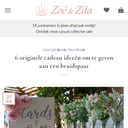
Ga
naar
inhoud
18 paskamers & geen afspraak nodig!
Ontdek onze casual collectie sale
GESCHENKEN
,
TROUWEN
6 originele cadeau ideeën om te geven
aan een bruidspaar
27
aug