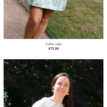
Zofias salie
€
75,00