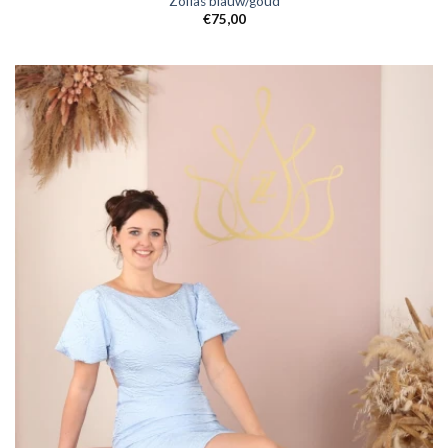
Zofias blauw/goud
€
75,00