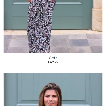
Omila
€
69,95