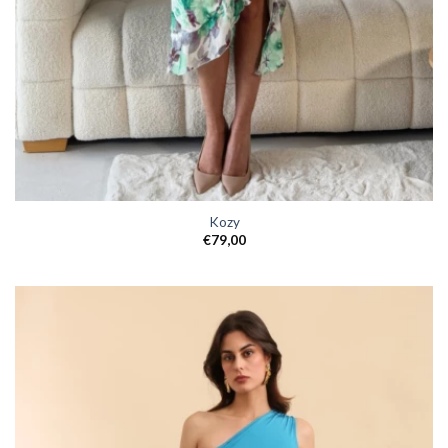
Kozy
€
79,00