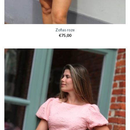
Zofias roze
€
75,00