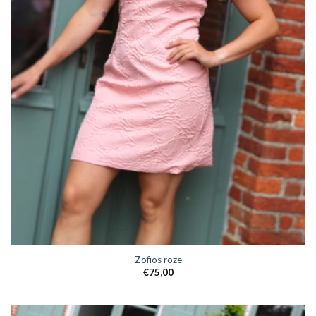
Zofios roze
€
75,00