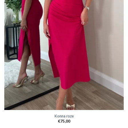
Konna roze
€
75,00