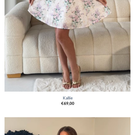
Kallie
€
69,00