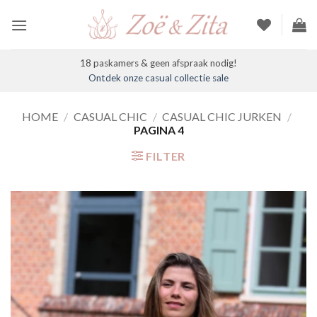
Ga
naar
inhoud
18 paskamers & geen afspraak nodig!
Ontdek onze casual collectie sale
HOME
/
CASUAL CHIC
/
CASUAL CHIC JURKEN
/
PAGINA 4
FILTER