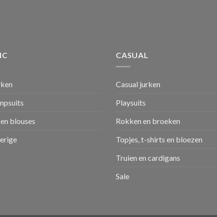
IC
CASUAL
rken
Casual jurken
umpsuits
Playsuits
en blouses
Rokken en broeken
verige
Topjes, t-shirts en bloezen
Truien en cardigans
Sale