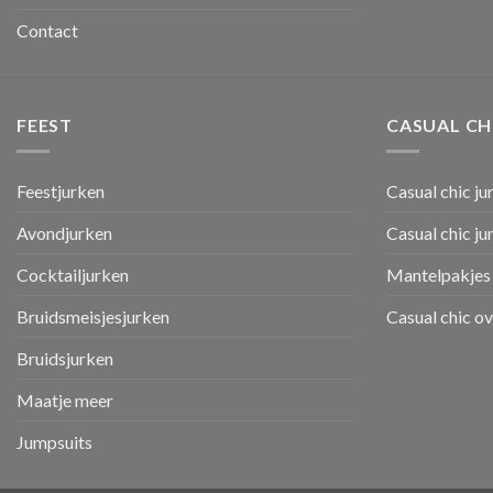
Contact
FEEST
CASUAL CH
Feestjurken
Casual chic ju
Avondjurken
Casual chic j
Cocktailjurken
Mantelpakjes 
Bruidsmeisjesjurken
Casual chic o
Bruidsjurken
Maatje meer
Jumpsuits