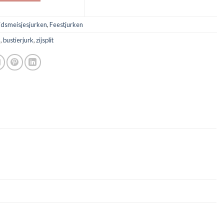
idsmeisjesjurken
,
Feestjurken
d
,
bustierjurk
,
zijsplit