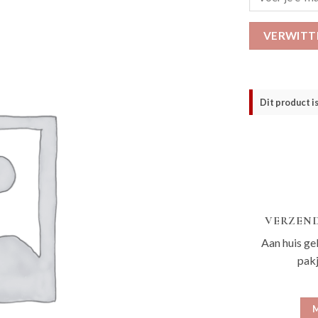
VERWITT
Dit product i
VERZEND
Aan huis ge
pak
M