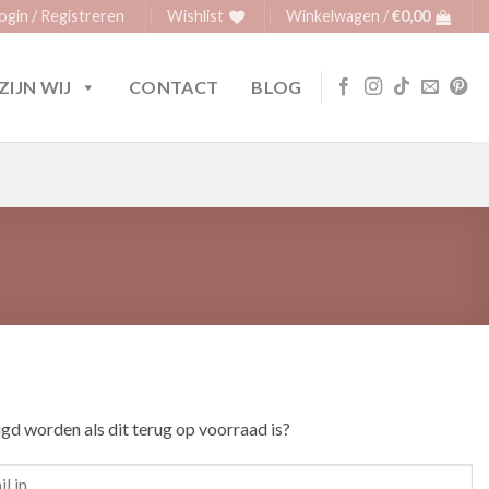
ogin / Registreren
Wishlist
Winkelwagen /
€
0,00
ZIJN WIJ
CONTACT
BLOG
igd worden als dit terug op voorraad is?