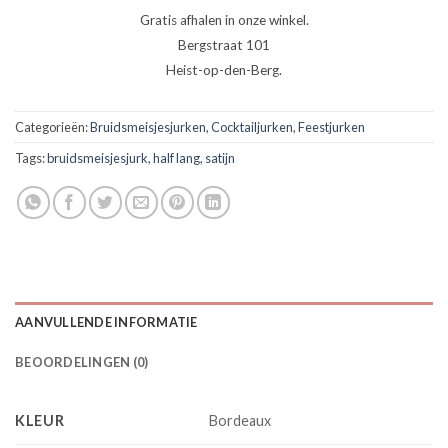
Gratis afhalen in onze winkel.
Bergstraat 101
Heist-op-den-Berg.
Categorieën:
Bruidsmeisjesjurken
,
Cocktailjurken
,
Feestjurken
Tags:
bruidsmeisjesjurk
,
half lang
,
satijn
AANVULLENDE INFORMATIE
BEOORDELINGEN (0)
KLEUR
Bordeaux