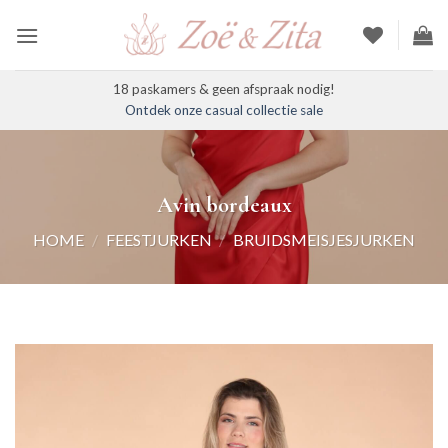
Ga
naar
inhoud
18 paskamers & geen afspraak nodig!
Ontdek onze casual collectie sale
Avin bordeaux
HOME
/
FEESTJURKEN
/
BRUIDSMEISJESJURKEN