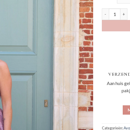
Ebby roze aan
VERZEND
Aan huis ge
pak
M
Categorieën:
Avo