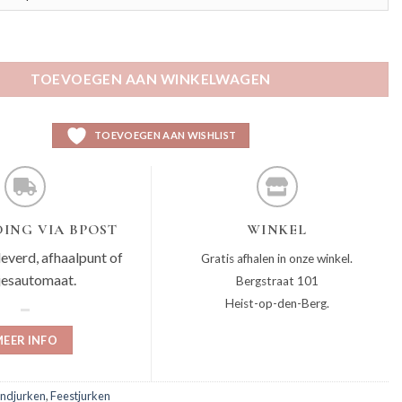
tal
TOEVOEGEN AAN WINKELWAGEN
TOEVOEGEN AAN WISHLIST
ING VIA BPOST
WINKEL
leverd, afhaalpunt of
Gratis afhalen in onze winkel.
jesautomaat.
Bergstraat 101
Heist-op-den-Berg.
EER INFO
ndjurken
,
Feestjurken