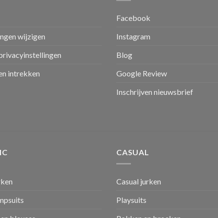
Facebook
ingen wijzigen
Instagram
privacyinstellingen
Blog
n intrekken
Google Review
Inschrijven nieuwsbrief
IC
CASUAL
rken
Casual jurken
umpsuits
Playsuits