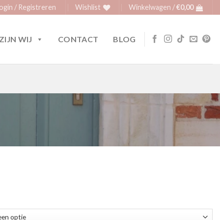
ogin / Registreren
Wishlist
Winkelwagen /
€
0,00
ZIJN WIJ
CONTACT
BLOG