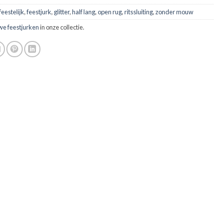
feestelijk
,
feestjurk
,
glitter
,
half lang
,
open rug
,
ritssluiting
,
zonder mouw
we feestjurken
in onze collectie.