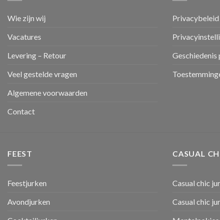
Wie zijn wij
Privacybeleid
Vacatures
Privacyinstell
Levering – Retour
Geschiedenis 
Veel gestelde vragen
Toestemminge
Algemene voorwaarden
Contact
FEEST
CASUAL CH
Feestjurken
Casual chic ju
Avondjurken
Casual chic j