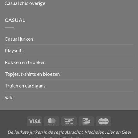
Casual chic overige
CASUAL
Casual jurken
Playsuits
Rokken en broeken
Topjes, t-shirts en bloezen
Truien en cardigans
Sale
Visa
MasterCard
Bancontact
IDeal
Maestro
De leukste jurken in de regio Aarschot, Mechelen , Lier en Geel