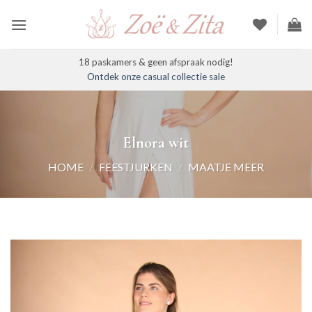
Ga
naar
inhoud
18 paskamers & geen afspraak nodig!
Ontdek onze casual collectie sale
Elnora wit
HOME
/
FEESTJURKEN
/
MAATJE MEER