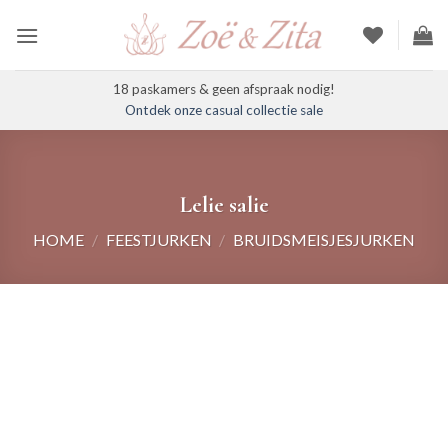
Ga
naar
inhoud
18 paskamers & geen afspraak nodig!
Ontdek onze casual collectie sale
Lelie salie
HOME
/
FEESTJURKEN
/
BRUIDSMEISJESJURKEN