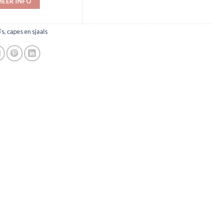
EER INFO
's, capes en sjaals