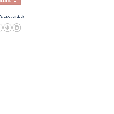
EER INFO
's, capes en sjaals