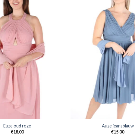
Euze oud roze
Auze jeansblauw
€
18,00
€
15,00