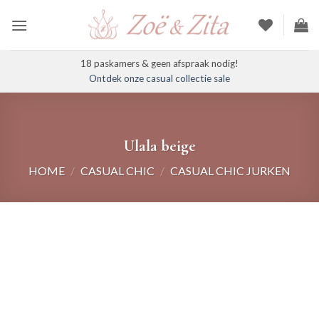
Ga
naar
inhoud
18 paskamers & geen afspraak nodig!
Ontdek onze casual collectie sale
Ulala beige
HOME
/
CASUAL CHIC
/
CASUAL CHIC JURKEN