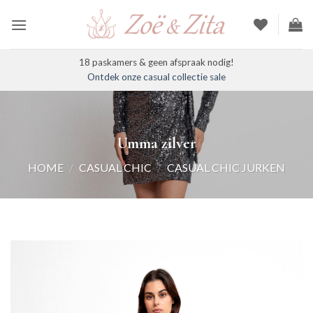
Ga
naar
inhoud
18 paskamers & geen afspraak nodig!
Ontdek onze casual collectie sale
Umma zilver
HOME
/
CASUAL CHIC
/
CASUAL CHIC JURKEN