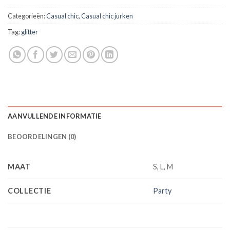
Categorieën:
Casual chic
,
Casual chic jurken
Tag:
glitter
AANVULLENDE INFORMATIE
BEOORDELINGEN (0)
MAAT
S, L, M
COLLECTIE
Party