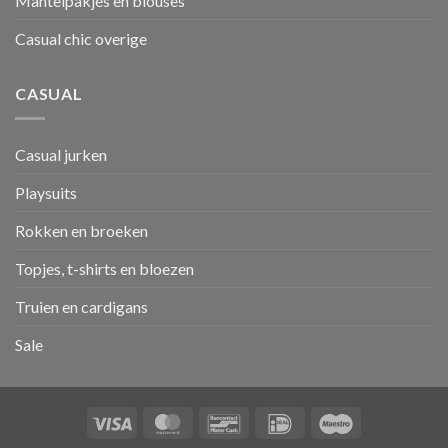
Mantelpakjes en blouses
Casual chic overige
CASUAL
Casual jurken
Playsuits
Rokken en broeken
Topjes, t-shirts en bloezen
Truien en cardigans
Sale
Visa
MasterCard
Bancontact
IDeal
Maestro