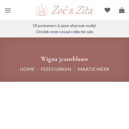
Ga
naar
inhoud
18 paskamers & geen afspraak nodig!
Ontdek onze casual collectie sale
Wigna jeansblauw
HOME
/
FEESTJURKEN
/
MAATJE MEER