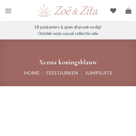
Ga
naar
inhoud
18 paskamers & geen afspraak nodig!
Ontdek onze casual collectie sale
Xenna koningsblauw
HOME
/
FEESTJURKEN
/
JUMPSUITS