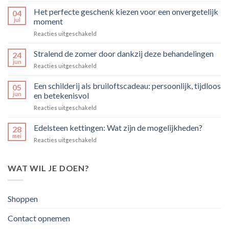
weg
Het perfecte geschenk kiezen voor een onvergetelijk
04
naar
jul
moment
een
voor
Reacties uitgeschakeld
zijdezachte
Het
huid:
perfecte
Stralend de zomer door dankzij deze behandelingen
alles
24
geschenk
wat
jun
voor
Reacties uitgeschakeld
kiezen
je
Stralend
voor
moet
de
Een schilderij als bruiloftscadeau: persoonlijk, tijdloos
een
05
weten
zomer
jun
en betekenisvol
onvergetelijk
over
door
moment
moderne
voor
Reacties uitgeschakeld
dankzij
ontharing
Een
deze
schilderij
Edelsteen kettingen: Wat zijn de mogelijkheden?
behandelingen
28
als
mei
voor
Reacties uitgeschakeld
bruiloftscadeau:
Edelsteen
persoonlijk,
kettingen:
tijdloos
Wat
WAT WIL JE DOEN?
en
zijn
betekenisvol
de
mogelijkheden?
Shoppen
Contact opnemen