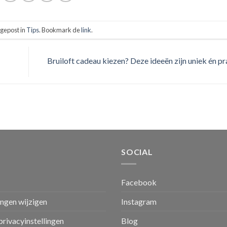
s gepost in
Tips
. Bookmark de
link
.
Bruiloft cadeau kiezen? Deze ideeën zijn uniek én p
SOCIAL
Facebook
ingen wijzigen
Instagram
privacyinstellingen
Blog