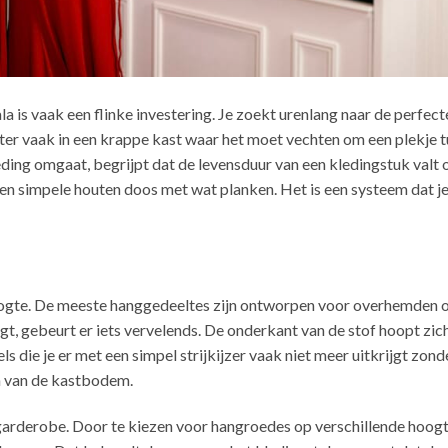
la is vaak een flinke investering. Je zoekt urenlang naar de perfe
hter vaak in een krappe kast waar het moet vechten om een plekje 
ding omgaat, begrijpt dat de levensduur van een kledingstuk valt o
en simpele houten doos met wat planken. Het is een systeem dat je
ogte. De meeste hanggedeeltes zijn ontworpen voor overhemden of
t, gebeurt er iets vervelends. De onderkant van de stof hoopt zic
die je er met een simpel strijkijzer vaak niet meer uitkrijgt zond
an van de kastbodem.
 garderobe. Door te kiezen voor hangroedes op verschillende hoo