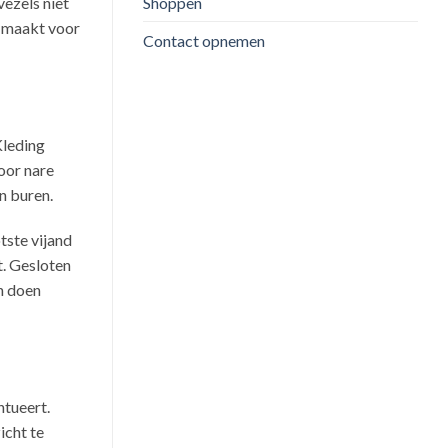
vezels niet
Shoppen
l maakt voor
Contact opnemen
Kleding
voor nare
jn buren.
tste vijand
t. Gesloten
n doen
ntueert.
icht te