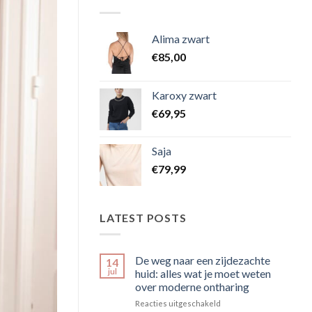
Alima zwart
€
85,00
Karoxy zwart
€
69,95
Saja
€
79,99
LATEST POSTS
De weg naar een zijdezachte
14
jul
huid: alles wat je moet weten
over moderne ontharing
voor
Reacties uitgeschakeld