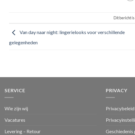
Dit bericht i
Van day naar night: lingerielooks voor verschillende
gelegenheden
SERVICE
PRIVACY
Wie zijn wij
Privacybeleid
Vacatures
Privacyinstell
Levering – Retour
Geschiedenis 