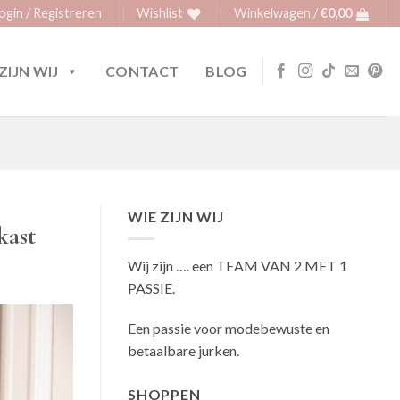
ogin / Registreren
Wishlist
Winkelwagen /
€
0,00
ZIJN WIJ
CONTACT
BLOG
WIE ZIJN WIJ
kast
Wij zijn …. een TEAM VAN 2 MET 1
PASSIE.
Een passie voor modebewuste en
betaalbare jurken.
SHOPPEN