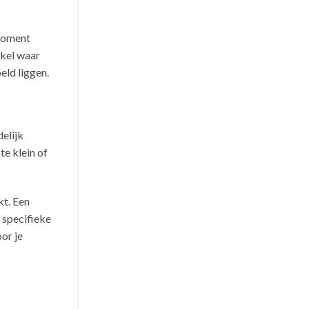
 moment
nkel waar
eld liggen.
delijk
te klein of
kt. Een
w specifieke
or je