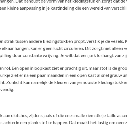
n hangen. Dat behoudt de vorm van het kledingstuk en zorgt dat de 
n kleine aanpassing in je kastindeling die een wereld van verschi
urken strak tussen andere kledingstukken propt, verstik je de vezels. 
lkaar hangen, kan er geen lucht circuleren. Dit zorgt niet alleen 
illing door constante wrijving. Je wilt dat een jurk loshangt van zi
 rol. Een open inloopkast ziet er prachtig uit, maar stof is de groo
urkje ziet er na een paar maanden in een open kast al snel grauw ui
cht. Zonlicht kan namelijk de kleuren van je mooiste kledingstukke
evendig.
aan clutches, zijden sjaals of die ene smalle riem die je taille acce
ns achterin een plank stof te happen. Dat maakt het lastig om overz