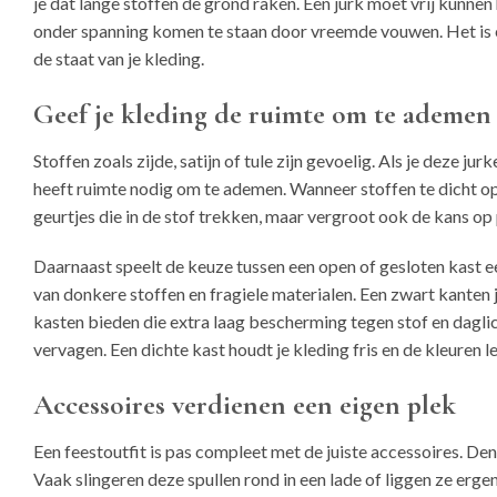
je dat lange stoffen de grond raken. Een jurk moet vrij kunne
onder spanning komen te staan door vreemde vouwen. Het is ee
de staat van je kleding.
Geef je kleding de ruimte om te ademen
Stoffen zoals zijde, satijn of tule zijn gevoelig. Als je deze j
heeft ruimte nodig om te ademen. Wanneer stoffen te dicht op e
geurtjes die in de stof trekken, maar vergroot ook de kans op p
Daarnaast speelt de keuze tussen een open of gesloten kast een
van donkere stoffen en fragiele materialen. Een zwart kanten j
kasten bieden die extra laag bescherming tegen stof en dagli
vervagen. Een dichte kast houdt je kleding fris en de kleuren l
Accessoires verdienen een eigen plek
Een feestoutfit is pas compleet met de juiste accessoires. Denk 
Vaak slingeren deze spullen rond in een lade of liggen ze erge