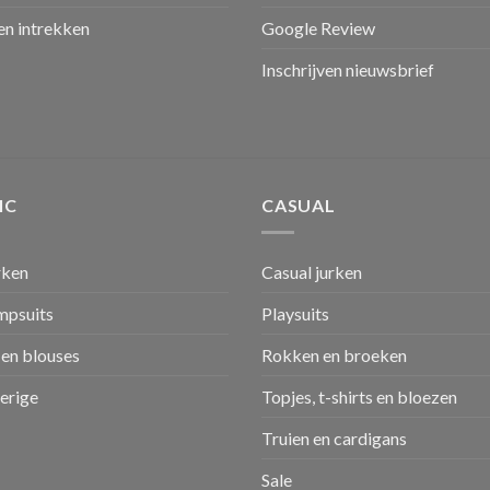
n intrekken
Google Review
Inschrijven nieuwsbrief
IC
CASUAL
rken
Casual jurken
umpsuits
Playsuits
en blouses
Rokken en broeken
verige
Topjes, t-shirts en bloezen
Truien en cardigans
Sale