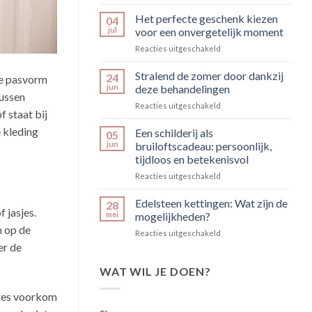
De
weg
Het perfecte geschenk kiezen
04
naar
jul
voor een onvergetelijk moment
een
voor
Reacties uitgeschakeld
zijdezachte
Het
huid:
perfecte
Stralend de zomer door dankzij
alles
24
cte pasvorm
geschenk
wat
jun
deze behandelingen
tussen
kiezen
je
voor
Reacties uitgeschakeld
voor
moet
f staat bij
Stralend
een
weten
de
 kleding
Een schilderij als
onvergetelijk
05
over
zomer
moment
jun
bruiloftscadeau: persoonlijk,
moderne
door
ontharing
tijdloos en betekenisvol
dankzij
voor
Reacties uitgeschakeld
deze
Een
behandelingen
schilderij
Edelsteen kettingen: Wat zijn de
28
 jasjes.
als
mei
mogelijkheden?
bruiloftscadeau:
h op de
voor
Reacties uitgeschakeld
persoonlijk,
Edelsteen
er de
tijdloos
kettingen:
en
Wat
WAT WIL JE DOEN?
betekenisvol
zijn
de
gtes voorkom
mogelijkheden?