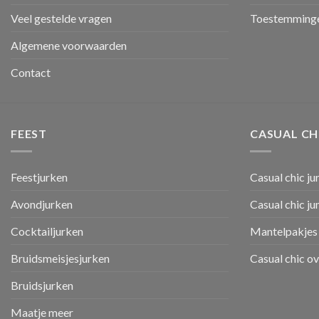
Veel gestelde vragen
Toestemminge
Algemene voorwaarden
Contact
FEEST
CASUAL CH
Feestjurken
Casual chic ju
Avondjurken
Casual chic j
Cocktailjurken
Mantelpakjes 
Bruidsmeisjesjurken
Casual chic o
Bruidsjurken
Maatje meer