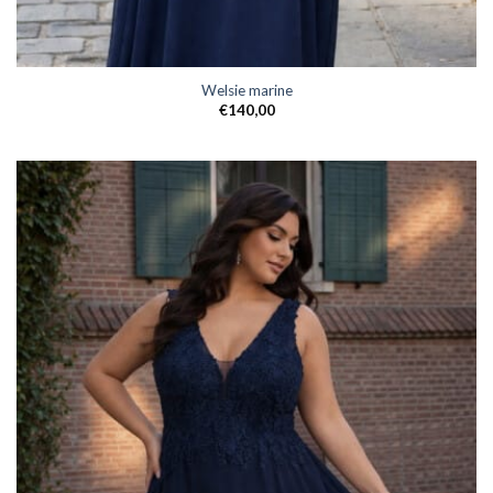
Welsie marine
€
140,00