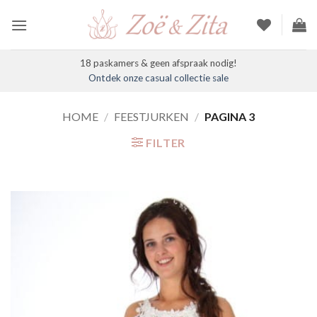
Ga
naar
inhoud
18 paskamers & geen afspraak nodig!
Ontdek onze casual collectie sale
HOME
/
FEESTJURKEN
/
PAGINA 3
FILTER