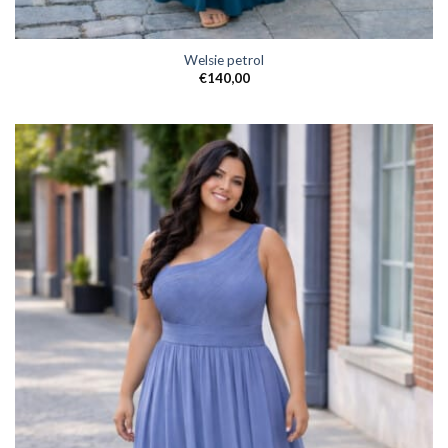
Welsie petrol
€
140,00