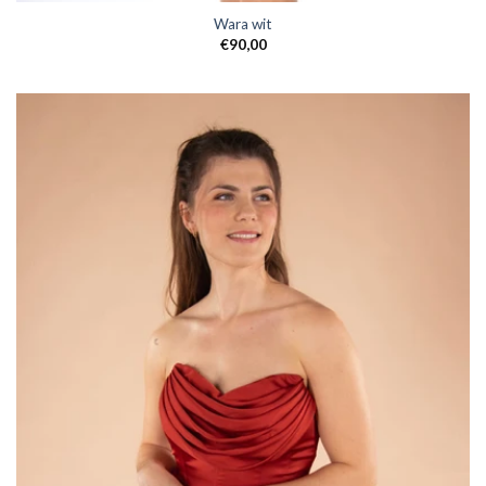
Wara wit
€
90,00