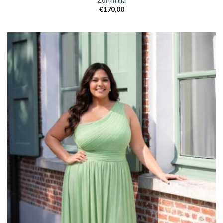
Zorkin lila
€
170,00