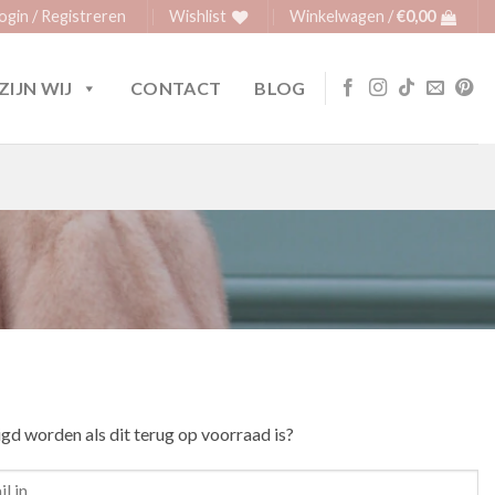
ogin / Registreren
Wishlist
Winkelwagen /
€
0,00
ZIJN WIJ
CONTACT
BLOG
igd worden als dit terug op voorraad is?