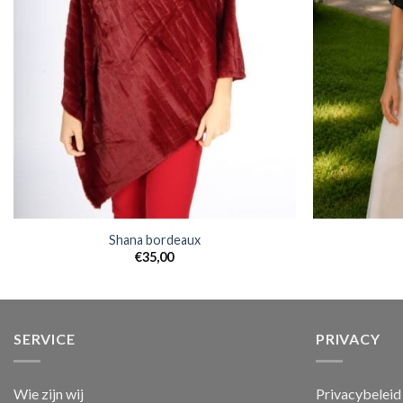
Shana bordeaux
€
35,00
SERVICE
PRIVACY
Wie zijn wij
Privacybeleid