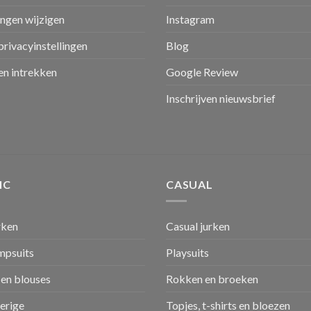
ingen wijzigen
Instagram
privacyinstellingen
Blog
n intrekken
Google Review
Inschrijven nieuwsbrief
IC
CASUAL
rken
Casual jurken
umpsuits
Playsuits
en blouses
Rokken en broeken
verige
Topjes, t-shirts en bloezen