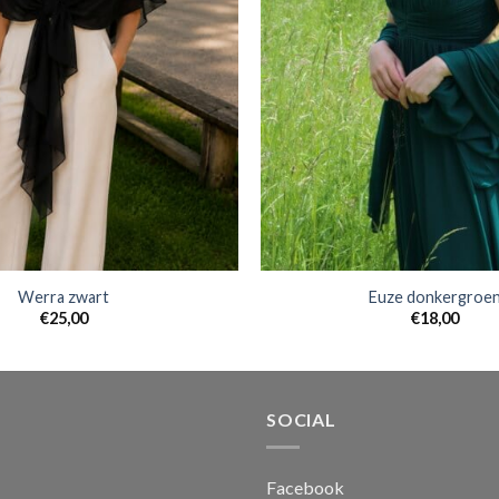
Werra zwart
Euze donkergroe
€
25,00
€
18,00
SOCIAL
Facebook