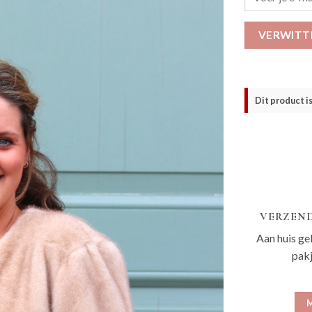
VERWITT
Dit product i
VERZEND
Aan huis ge
pak
M