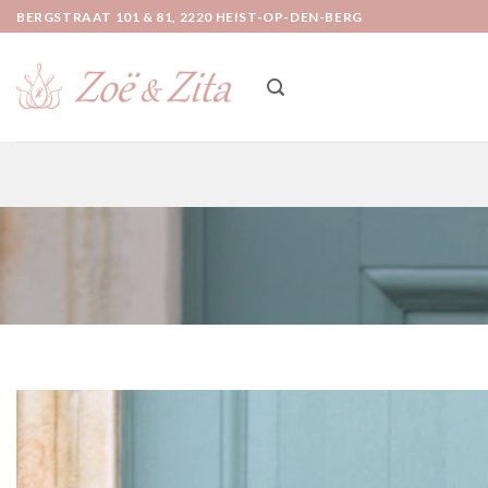
Ga
BERGSTRAAT 101 & 81, 2220 HEIST-OP-DEN-BERG
naar
inhoud