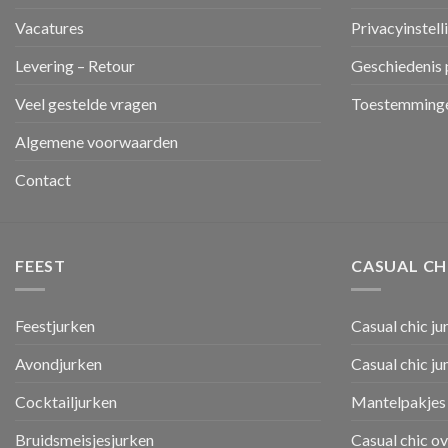
Vacatures
Privacyinstell
Levering – Retour
Geschiedenis 
Veel gestelde vragen
Toestemminge
Algemene voorwaarden
Contact
FEEST
CASUAL CH
Feestjurken
Casual chic ju
Avondjurken
Casual chic j
Cocktailjurken
Mantelpakjes 
Bruidsmeisjesjurken
Casual chic o